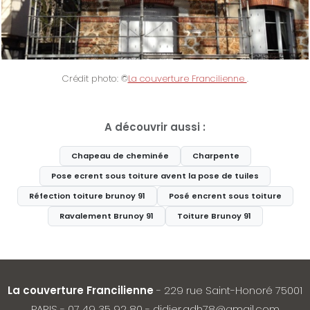
Crédit photo: ©
La couverture Francilienne
.
A découvrir aussi :
Chapeau de cheminée
Charpente
Pose ecrent sous toiture avent la pose de tuiles
Réfection toiture brunoy 91
Posé encrent sous toiture
Ravalement Brunoy 91
Toiture Brunoy 91
La couverture Francilienne
- 229 rue Saint-Honoré 75001
PARIS -
07 49 35 92 80
-
didier.adh78@gmail.com