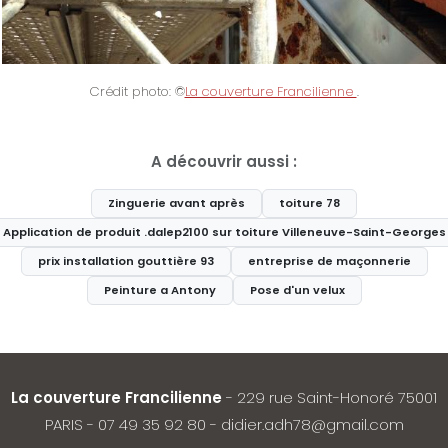
Crédit photo: ©
La couverture Francilienne
.
A découvrir aussi :
Zinguerie avant après
toiture 78
Application de produit .dalep2100 sur toiture Villeneuve-Saint-Georges
prix installation gouttière 93
entreprise de maçonnerie
Peinture a Antony
Pose d'un velux
La couverture Francilienne
- 229 rue Saint-Honoré 75001
PARIS -
07 49 35 92 80
-
didier.adh78@gmail.com