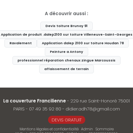
A découvrir aussi :
Devis toiture Brunoy 91
Application de produit .dalep2100 sur toiture Villeneuve-Saint-Georges
Ravalement
Application dalep 2100 sur toiture Houdan 78
Peinture a Antony
professionnel réparation chenaux zingue Marcoussis
affaissement de terrain
La couverture Francilienne
- 229 rue Saint-Honoré 75001
PARIS -
07 49 35 92 80
-
didier.adh78@gmail.com
DEVIS GRATUIT
Mentions légales et confidentialité
Admin
Sommaire